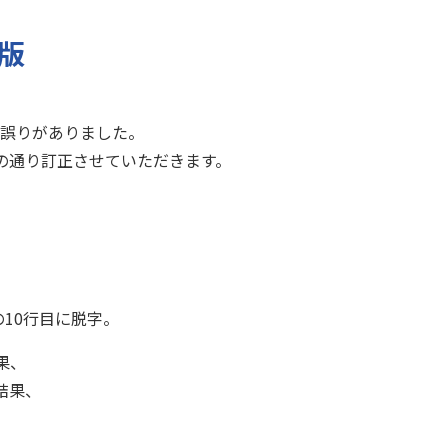
6版
に誤りがありました。
の通り訂正させていただきます。
の10行目に脱字。
果、
結果、