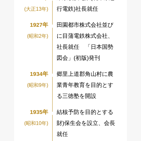
行電鉄)社長就任
(大正13年)
1927年
田園都市株式会社並び
に目蒲電鉄株式会社、
(昭和2年)
社長就任 「日本国勢
図会」(初版)発刊
1934年
郷里上道郡角山村に農
業青年教育を目的とす
(昭和9年)
る三徳塾を開設
1935年
結核予防を目的とする
財)保生会を設立、会長
(昭和10年)
就任