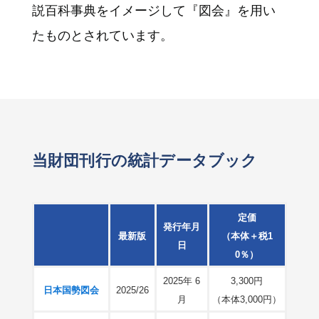
説百科事典をイメージして『図会』を用い
たものとされています。
当財団刊行の統計データブック
定価
発行年月
最新版
（本体＋税1
日
0％）
2025年 6
3,300円
日本国勢図会
2025/26
月
（本体3,000円）