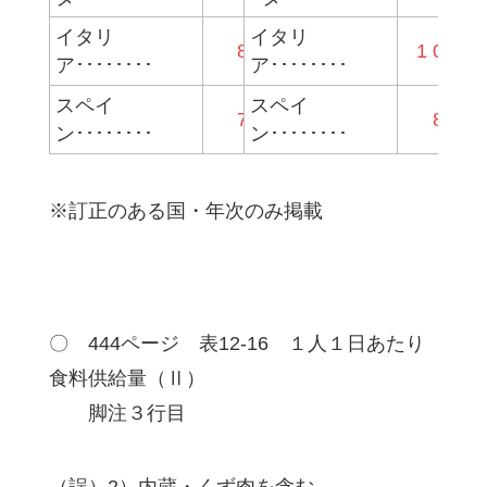
イタリ
イタリ
867
482
385
1 026
ア････････
ア････････
スペイ
スペイ
733
403
329
867
ン････････
ン････････
※訂正のある国・年次のみ掲載
〇 444ページ 表12-16 １人１日あたり
食料供給量（Ⅱ）
脚注３行目
（誤）2）内蔵・くず肉を含む。