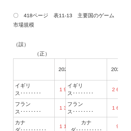
〇 418ページ 表11-13 主要国のゲーム
市場規模
（誤）
（正）
ハード
ソフト
2021
2021
ウェア
ウェア
イギリ
イギリ
1 950
1 259
691
2 682
ス････････
ス････････
フラン
フラン
1 386
817
570
1 640
ス････････
ス････････
カナ
カナ
1 171
804
367
934
ダ･･････････
ダ･･････････