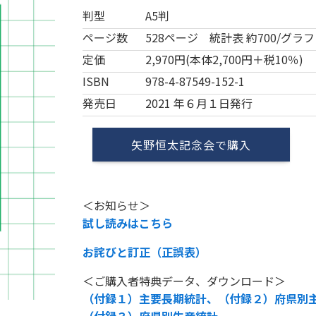
判型
A5判
ページ数
528ページ 統計表 約700/グラフ 
定価
2,970円(本体2,700円＋税10％)
ISBN
978-4-87549-152-1
発売日
2021 年６月１日発行
矢野恒太記念会で購入
＜お知らせ＞
試し読みはこちら
お詫びと訂正（正誤表）
＜ご購入者特典データ、ダウンロード＞
（付録１）主要長期統計、（付録２）府県別