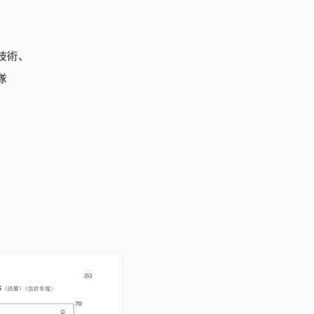
、
技術、
隊